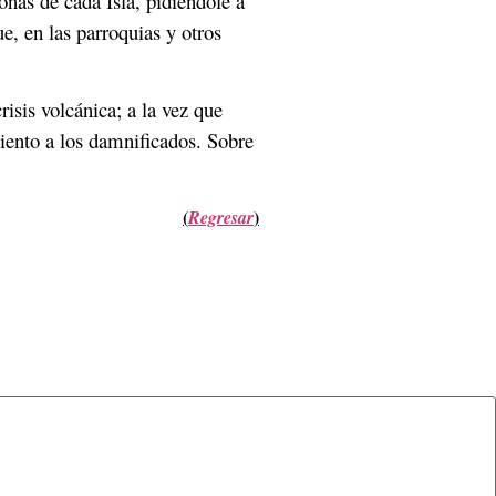
onas de cada Isla, pidiéndole a
e, en las parroquias y otros
isis volcánica; a la vez que
miento a los damnificados. Sobre
(
)
Regresar