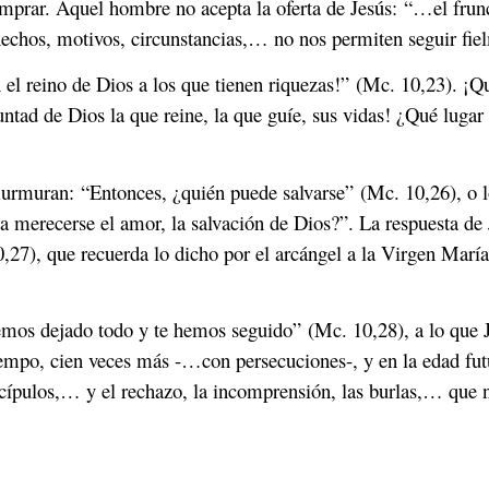
mprar. Aquel hombre no acepta la oferta de Jesús: “…el frunc
chos, motivos, circunstancias,… no nos permiten seguir fie
n el reino de Dios a los que tienen riquezas!” (Mc. 10,23). ¡Qu
ntad de Dios la que reine, la que guíe, sus vidas! ¿Qué lugar
murmuran: “Entonces, ¿quién puede salvarse” (Mc. 10,26), o 
 merecerse el amor, la salvación de Dios?”. La respuesta de 
,27), que recuerda lo dicho por el arcángel a la Virgen Marí
hemos dejado todo y te hemos seguido” (Mc. 10,28), a lo que
tiempo, cien veces más -…con persecuciones-, y en la edad fut
discípulos,… y el rechazo, la incomprensión, las burlas,… que