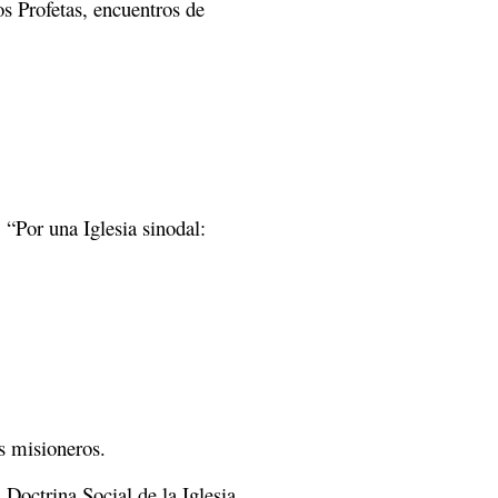
os Profetas, encuentros de
 “Por una Iglesia sinodal:
os misioneros.
 Doctrina Social de la Iglesia.