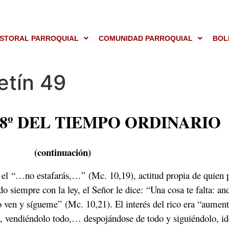
STORAL PARROQUIAL
COMUNIDAD PARROQUIAL
BOL
etín 49
8º DEL TIEMPO ORDINARIO
(continuación)
a el “…no estafarás,…” (Mc. 10,19), actitud propia de quien
do siempre con la ley, el Señor le dice: “Una cosa te falta: an
go ven y sígueme” (Mc. 10,21). El interés del rico era “aument
do, vendiéndolo todo,… despojándose de todo y siguiéndolo, i