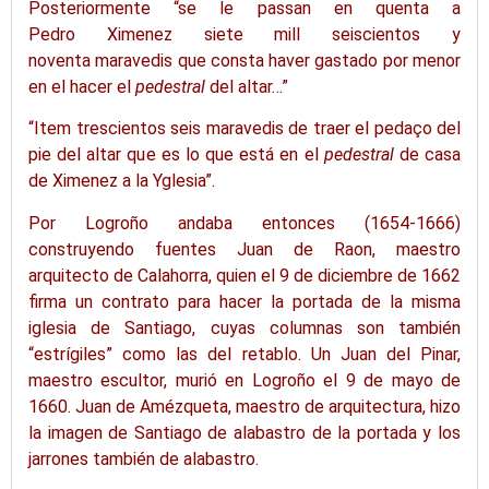
Posteriormente “se le
passan
en
quenta
a
Pedro
Ximenez
siete
mill
seiscientos y
noventa
maravedis
que consta
haver
gastado por menor
en el hacer el
pedestral
del altar…”
“
Item
trescientos seis
maravedis
de traer el
pedaço
del
pie del altar que es lo que está en el
pedestral
de casa
de
Ximenez
a la
Yglesia
”.
Por Logroño andaba entonces (1654-1666)
construyendo fuentes Juan de
Raon
, maestro
arquitecto de Calahorra, quien el 9 de diciembre de 1662
firma un contrato para hacer la portada de la misma
iglesia de Santiago, cuyas columnas son también
“
estrígiles
” como las del retablo. Un Juan del Pinar,
maestro escultor, murió en Logroño el 9 de mayo de
1660. Juan de
Amézqueta
, maestro de arquitectura, hizo
la imagen de Santiago de alabastro de la portada y los
jarrones también de alabastro.