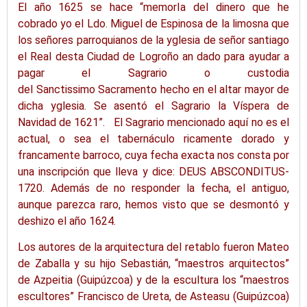
El año 1625 se hace “
memorIa
del dinero que he
cobrado yo el
Ldo
. Miguel de Espinosa de la limosna que
los señores parroquianos de la
yglesia
de señor santiago
el Real
desta
Ciudad de Logroño
an
dado para ayudar a
pagar el Sagrario o custodia
del
Sanctissimo
Sacramento hecho en el altar mayor de
dicha
yglesia
. Se asentó el Sagrario la Víspera de
Navidad de 1621”.
El Sagrario mencionado
aquí no es el
actual, o sea el tabernáculo ricamente dorado y
francamente barroco, cuya fecha exacta nos consta por
una inscripción que lleva y dice: DEUS ABSCONDITUS-
1720. Además de no responder la fecha, el antiguo,
aunque parezca raro, hemos visto que se desmontó y
deshizo el año 1624.
Los autores de la arquitectura del retablo fueron Mateo
de
Zaballa
y su hijo Sebastián, “maestros arquitectos”
de Azpeitia (Guipúzcoa) y de la escultura los “maestros
escultores” Francisco de Ureta, de
Asteasu
(Guipúzcoa)