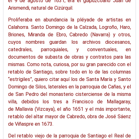
el 9 de agosto de 1631; era el guipuzcoano Juan de
Arismendi, natural de
Cizúrquil
.
Proliferaba en abundancia la pléyade de artistas en
Calahorra. Santo Domingo de la Calzada, Logroño, Haro,
Briones, Miranda de Ebro,
Cabredo
(Navarra) y otros,
cuyos nombres guardan los archivos diocesanos,
catedrales, parroquiales, y conventuales, en
documentos de subasta de obras y contratos para las
mismas. Como nota, curiosa, por su gran parecido con el
retablo de Santiago, sobre todo en lo de las columnas
“
estrígiles
”, quiero citar aquí los de Santa María y Santo
Domingo de Silos, laterales en la parroquia de Cañas, y el
de San Pedro del monasterio cisterciense de la misma
villa, debidos los tres a Francisco de
Mallagaray
,
de
Mallavia
(Vizcaya), el año 1651 y el más importante,
retablo del altar mayor de
Cabredo
, obra de José Sáenz
de
Viñaspre
en 1673.
Del retablo viejo de la parroquia de Santiago el Real de