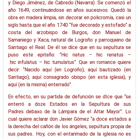
y Diego Jiménez, de
Cabredo
(Navarra). Se comenzó el
año 1649, continuándose en años sucesivos. Quedó la
obra en madera limpia, sin decorar en policromía, casi un
siglo hasta que el año 1740 “fue decorado y estofado” a
costa del arzobispo de Burgos, don Manuel de
Samaniego y
Xaca
, natural de Logroño y parroquiano de
Santiago el Real. De él se dice que en su sepultura se
puso este epitafio: “
Hic
natus
–
hic
renatus
–
hic
infulatus
–
hic
tumulatus
”. Que en romance quiere
decir: “Nacido aquí (en Logroño); aquí bautizado (en
Santiago); aquí consagrado obispo (en esta iglesia); y
aquí (en la misma) enterrado”.
En efecto, en su partida de defunción se
dIce
que “se
enterró a
doze
Estados en la Sepultura de sus
Padres
debaxo
de la Lámpara de el Altar Mayor”. Lo
cual quiere aclarar don Javier Gómez “a doce estados a
la derecha del cañón de los ángeles, sepultura propia de
sus padres
..
Hoy, con el entarimado de la iglesia no es