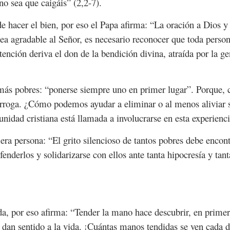
no sea que caigáis” (2,2-7).
e hacer el bien, por eso el Papa afirma: “La oración a Dios y 
sea agradable al Señor, es necesario reconocer que toda person
tención deriva el don de la bendición divina, atraída por la g
s más pobres: “ponerse siempre uno en primer lugar”. Porque,
erroga. ¿Cómo podemos ayudar a eliminar o al menos aliviar 
dad cristiana está llamada a involucrarse en esta experienci
era persona: “El grito silencioso de tantos pobres debe encon
efenderlos y solidarizarse con ellos ante tanta hipocresía y ta
da, por eso afirma: “Tender la mano hace descubrir, en primer 
e dan sentido a la vida. ¡Cuántas manos tendidas se ven cada d