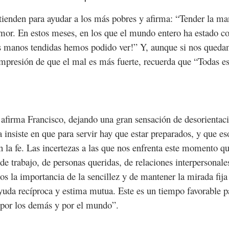
tienden para ayudar a los más pobres y afirma: “Tender la ma
 amor. En estos meses, en los que el mundo entero ha estado 
tas manos tendidas hemos podido ver!” Y, aunque si nos qued
mpresión de que el mal es más fuerte, recuerda que “Todas es
 afirma Francisco, dejando una gran sensación de desorientac
a insiste en que para servir hay que estar preparados, y que 
n la fe. Las incertezas a las que nos enfrenta este momento q
a de trabajo, de personas queridas, de relaciones interpersonal
os la importancia de la sencillez y de mantener la mirada fij
uda recíproca y estima mutua. Este es un tiempo favorable pa
 por los demás y por el mundo”.