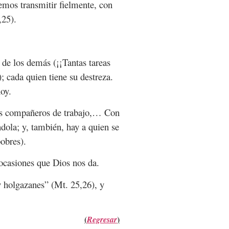
emos transmitir fielmente, con
,25).
 de los demás (¡¡Tantas tareas
; cada quien tiene su destreza.
oy.
ros compañeros de trabajo,… Con
ola; y, también, hay a quien se
obres).
ocasiones que Dios nos da.
 holgazanes” (Mt. 25,26), y
(
)
Regresar