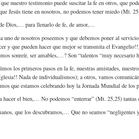
que nuestro testimonio puede suscitar la fe en otros, que pod
que Jesús tiene en nosotros, no podemos tener miedo (Mt. 25
 de Dios,… para llenarlo de fe, de amor,…
ada uno de nosotros poseemos y que debemos poner al servicio
cer y que pueden hacer que mejor se transmita el Evangelio!!)
emos sonreír, ser amables,…? Son “talentos “muy necesario h
dimos los primeros pasos en la fe, nuestras amistades, nuest
lesia!! Nada de individualismos); a otros, vamos comunicánd
demos que estamos celebrando hoy la Jornada Mundial de los p
ra hacer el bien,… No podemos “enterrar” (Mt. 25,25) tantas 
 manos, que los descubramos,… Que no seamos “negligentes y