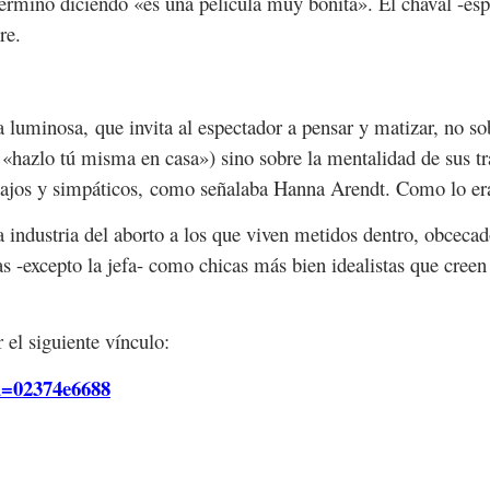
 terminó diciendo «es una película muy bonita». El chaval -es
re.
a luminosa, que invita al espectador a pensar y matizar, no so
, «hazlo tú misma en casa») sino sobre la mentalidad de sus tr
majos y simpáticos, como señalaba Hanna Arendt. Como lo er
la industria del aborto a los que viven metidos dentro, obcec
oras -excepto la jefa- como chicas más bien idealistas que cre
r el siguiente vínculo:
d=02374e6688