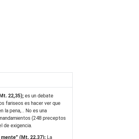
Mt. 22,35);
es un debate
os fariseos es hacer ver que
en la pena,… No es una
13 mandamientos (248 preceptos
l de exigencia.
 mente” (Mt. 22,37):
La